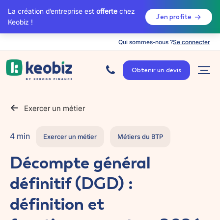
La création d’entreprise est
offerte
chez
J’en profite
Keobiz !
Qui sommes-nous ?
Se connecter
A
c
Obtenir un devis
c
u
e
i
l
Exercer un métier
4 min
Exercer un métier
Métiers du BTP
Décompte général
définitif (DGD) :
définition et