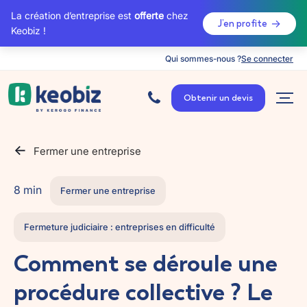
La création d’entreprise est
offerte
chez
J’en profite
Keobiz !
Qui sommes-nous ?
Se connecter
A
c
Obtenir un devis
c
u
e
i
l
Fermer une entreprise
8 min
Fermer une entreprise
Fermeture judiciaire : entreprises en difficulté
Comment se déroule une
procédure collective ? Le