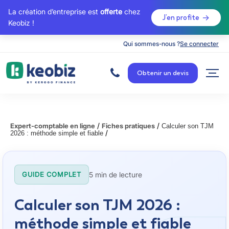
La création d’entreprise est
offerte
chez
J’en profite
Keobiz !
Qui sommes-nous ?
Se connecter
A
c
Obtenir un devis
c
u
e
i
l
/
/
Expert-comptable en ligne
Fiches pratiques
Calculer son TJM
/
2026 : méthode simple et fiable
5 min de lecture
GUIDE COMPLET
Calculer son TJM 2026 :
méthode simple et fiable