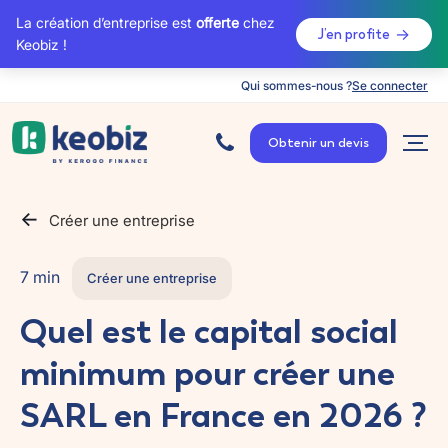
La création d’entreprise est
offerte
chez
J’en profite
Keobiz !
Qui sommes-nous ?
Se connecter
A
c
Obtenir un devis
c
u
e
i
l
Créer une entreprise
7 min
Créer une entreprise
Quel est le capital social
minimum pour créer une
SARL en France en 2026 ?