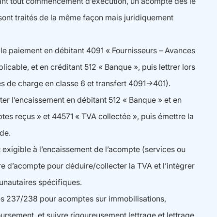
avant tout commencement d’exécution, un acompte dès le
sont traités de la même façon mais juridiquement
r le paiement en débitant 4091 « Fournisseurs – Avances
cable, et en créditant 512 « Banque », puis lettrer lors
res de charge en classe 6 et transfert 4091→401).
ter l’encaissement en débitant 512 « Banque » et en
tes reçus » et 44571 « TVA collectée », puis émettre la
lde.
nt exigible à l’encaissement de l’acompte (services ou
 d’acompte pour déduire/collecter la TVA et l’intégrer
unautaires spécifiques.
ptes 237/238 pour acomptes sur immobilisations,
ursement, et suivre rigoureusement lettrage et lettrage