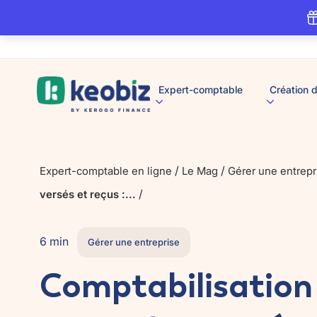
A
Expert-comptable
Création d
c
c
u
e
i
l
/
/
Expert-comptable en ligne
Le Mag
Gérer une entrepr
/
versés et reçus :...
6 min
Gérer une entreprise
Comptabilisation