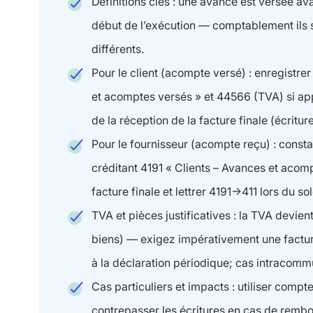
Définitions clés : une avance est versée 
début de l’exécution — comptablement ils 
différents.
Pour le client (acompte versé) : enregistre
et acomptes versés » et 44566 (TVA) si appli
de la réception de la facture finale (écritu
Pour le fournisseur (acompte reçu) : consta
créditant 4191 « Clients – Avances et acomp
facture finale et lettrer 4191→411 lors du so
TVA et pièces justificatives : la TVA devie
biens) — exigez impérativement une facture
à la déclaration périodique; cas intracomm
Cas particuliers et impacts : utiliser com
contrepasser les écritures en cas de rembo