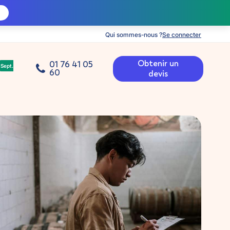
Qui sommes-nous ?
Se connecter
Obtenir un
01 76 41 05
Sept.
60
devis