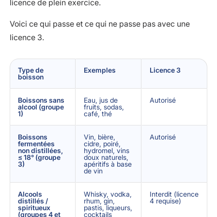
licence de plein exercice.
Voici ce qui passe et ce qui ne passe pas avec une
licence 3.
Type de
Exemples
Licence 3
boisson
Boissons sans
Eau, jus de
Autorisé
alcool (groupe
fruits, sodas,
1)
café, thé
Boissons
Vin, bière,
Autorisé
fermentées
cidre, poiré,
non distillées,
hydromel, vins
≤ 18° (groupe
doux naturels,
3)
apéritifs à base
de vin
Alcools
Whisky, vodka,
Interdit (licence
distillés /
rhum, gin,
4 requise)
spiritueux
pastis, liqueurs,
(groupes 4 et
cocktails