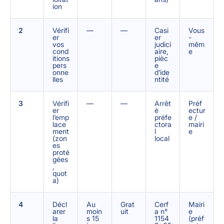
ion
2
Vérifi
—
—
Casi
Vous
er
er
-
vos
judici
mêm
cond
aire,
e
itions
pièc
pers
e
onne
d’ide
lles
ntité
3
Vérifi
—
—
Arrêt
Préf
er
é
ectur
l’emp
préfe
e /
lace
ctora
mairi
ment
l
e
(zon
local
es
proté
gées
,
quot
a)
4
Décl
Au
Grat
Cerf
Mairi
arer
moin
uit
a n°
e
la
s 15
1154
(préf