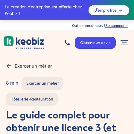
La création d’entreprise est
offerte
chez
J’en profite
Keobiz !
Qui sommes-nous ?
Se connecter
A
c
Obtenir un devis
c
u
e
i
l
Exercer un métier
8 min
Exercer un métier
Hôtellerie-Restauration
Le guide complet pour
obtenir une licence 3 (et