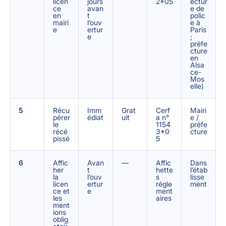
licen
jours
2*05
ectur
ce
avan
e de
en
t
polic
mairi
l’ouv
e à
e
ertur
Paris
e
;
préfe
cture
en
Alsa
ce-
Mos
elle)
5
Récu
Imm
Grat
Cerf
Mairi
pérer
édiat
uit
a n°
e /
le
1154
préfe
récé
3*0
cture
pissé
5
6
Affic
Avan
—
Affic
Dans
her
t
hette
l’étab
la
l’ouv
s
lisse
licen
ertur
régle
ment
ce et
e
ment
les
aires
ment
ions
oblig