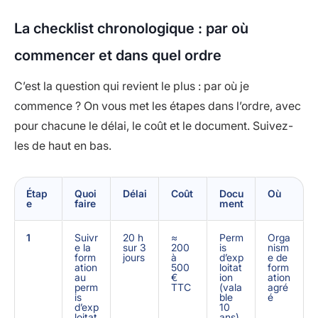
La checklist chronologique : par où
commencer et dans quel ordre
C’est la question qui revient le plus : par où je
commence ? On vous met les étapes dans l’ordre, avec
pour chacune le délai, le coût et le document. Suivez-
les de haut en bas.
Étap
Quoi
Délai
Coût
Docu
Où
e
faire
ment
1
Suivr
20 h
≈
Perm
Orga
e la
sur 3
200
is
nism
form
jours
à
d’exp
e de
ation
500
loitat
form
au
€
ion
ation
perm
TTC
(vala
agré
is
ble
é
d’exp
10
loitat
ans)