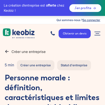
La création d’entreprise est
offerte
chez
J’en profite
Keobiz !
Qui sommes-nous ?
Se connecter
A
c
Obtenir un devis
c
u
e
i
l
Créer une entreprise
5 min
Créer une entreprise
Statut d'entreprise
Personne morale :
définition,
caractéristiques et limites