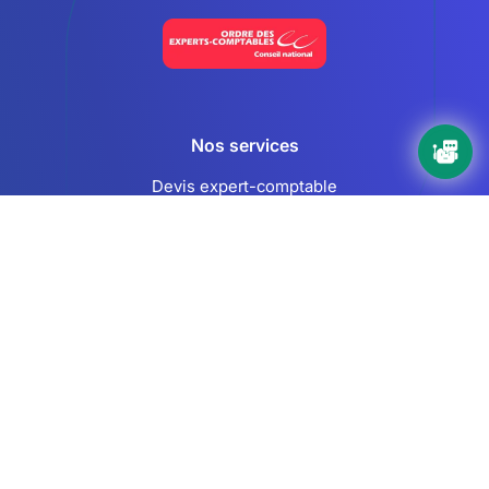
Nos services
Devis expert-comptable
Création d’entreprise
Juridique
Social
Comptabilité
Nos ressources
Le Mag
Nos Outils
Nos Guides et Modèles