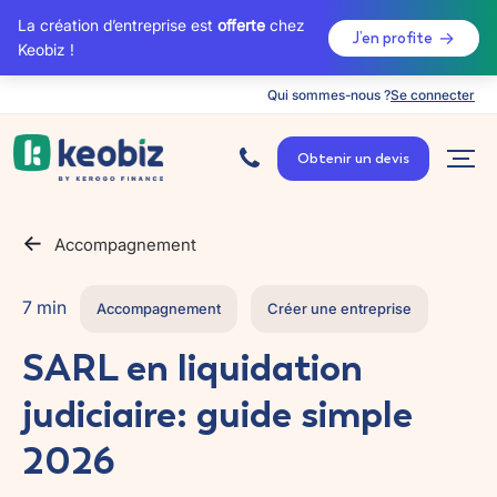
La création d’entreprise est
offerte
chez
J’en profite
Keobiz !
Qui sommes-nous ?
Se connecter
A
c
Obtenir un devis
c
u
e
i
l
Accompagnement
7 min
Accompagnement
Créer une entreprise
SARL en liquidation
judiciaire: guide simple
2026