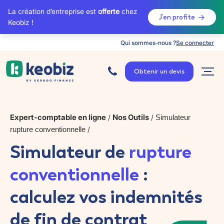
La création d’entreprise est
offerte
chez
J’en profite
Keobiz !
Qui sommes-nous ?
Se connecter
A
c
Obtenir un devis
c
u
e
i
l
Expert-comptable en ligne
Nos Outils
/
/
Simulateur
rupture conventionnelle
/
Simulateur de
rupture
conventionnelle
:
calculez vos indemnités
de fin de contrat