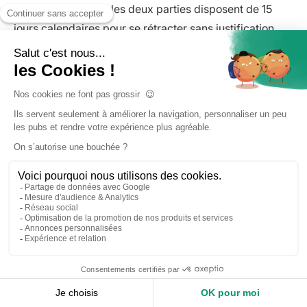
convention signée, les deux parties disposent de 15
jours calendaires pour se rétracter sans justification.
Bon à savoir :
Si l’employeur refuse la demande, le salarié ne
peut pas imposer la rupture conventionnelle. En
cas de litige, il peut
saisir les Prud’hommes
pour
tenter une négociation forcée ou faire valoir ses
droits.
Les démarches et obligations de l’employeur