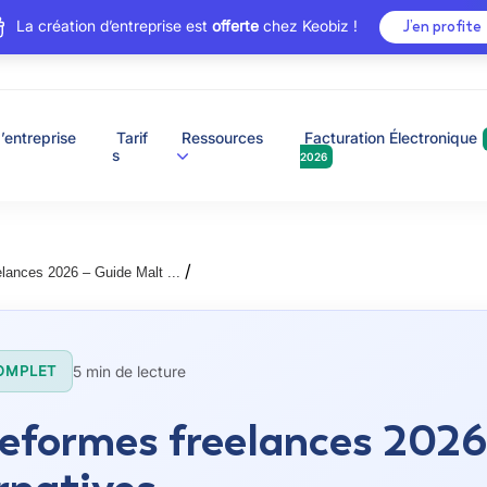
La création d’entreprise est
offerte
chez Keobiz !
J’en profite
’entreprise
Tarif
Ressources
Facturation Électronique
s
2026
/
elances 2026 – Guide Malt ...
5 min de lecture
OMPLET
eformes freelances 2026