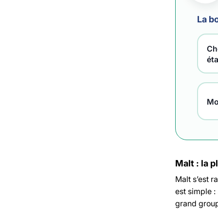
La bo
Che
ét
Mo
Malt : la 
Malt s’est 
est simple :
grand grou