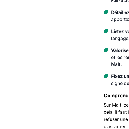
Full-Sta
Détaille
apporte
Listez 
langage
Valorise
et les r
Malt.
Fixez un 
signe de
Comprendre
Sur Malt, ce
cela, il fau
refuser une 
classement.