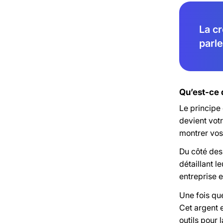
La cr
parle
Qu’est-ce 
Le principe 
devient vot
montrer vos 
Du côté des 
détaillant l
entreprise e
Une fois que
Cet argent e
outils pour 