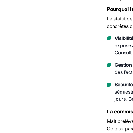
Pourquoi l
Le statut de
concrètes q
Visibilit
expose à
Consulti
Gestion 
des fact
Sécurité
séquestr
jours. C
La commiss
Malt prélève
Ce taux pas