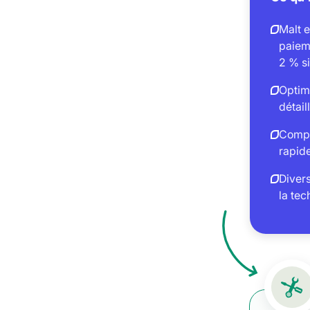
Malt e
paiem
2 % si
Optimi
détai
Compre
rapide
Divers
la tec