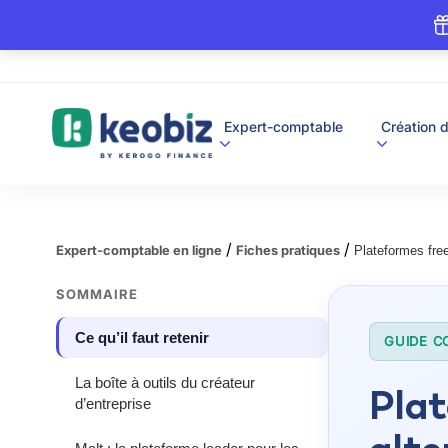
A
Expert-comptable
Création d
c
c
u
e
i
l
/
/
Expert-comptable en ligne
Fiches pratiques
Plateformes fre
SOMMAIRE
Ce qu’il faut retenir
GUIDE C
La boîte à outils du créateur
Plat
d’entreprise