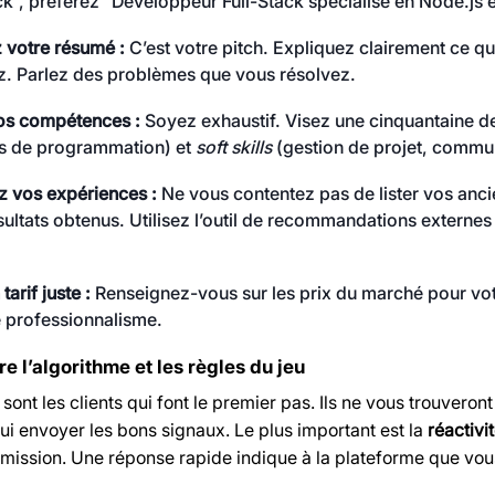
ck”, préférez “Développeur Full-Stack spécialisé en Node.js e
z votre résumé :
C’est votre pitch. Expliquez clairement ce que
z. Parlez des problèmes que vous résolvez.
vos compétences :
Soyez exhaustif. Visez une cinquantaine 
s de programmation) et
soft skills
(gestion de projet, communi
z vos expériences :
Ne vous contentez pas de lister vos ancie
ésultats obtenus. Utilisez l’outil de recommandations extern
tarif juste :
Renseignez-vous sur les prix du marché pour vot
 professionnalisme.
 l’algorithme et les règles du jeu
 sont les clients qui font le premier pas. Ils ne vous trouveront
t lui envoyer les bons signaux. Le plus important est la
réactivi
mission. Une réponse rapide indique à la plateforme que vous 