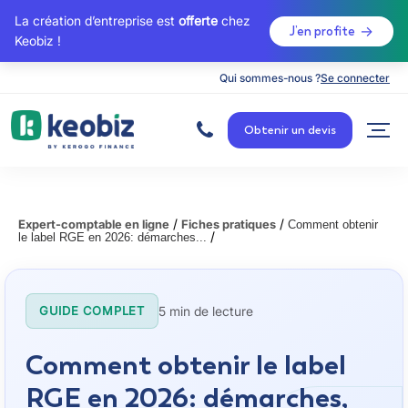
La création d’entreprise est
offerte
chez
J’en profite
Keobiz !
Qui sommes-nous ?
Se connecter
A
c
Obtenir un devis
c
u
e
i
l
/
/
Expert-comptable en ligne
Fiches pratiques
Comment obtenir
/
le label RGE en 2026: démarches...
5 min de lecture
GUIDE COMPLET
Comment obtenir le label
RGE en 2026: démarches,