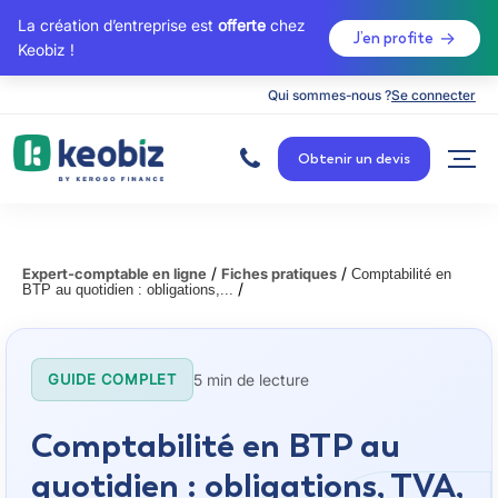
La création d’entreprise est
offerte
chez
J’en profite
Keobiz !
Qui sommes-nous ?
Se connecter
A
c
Obtenir un devis
c
u
e
i
l
/
/
Expert-comptable en ligne
Fiches pratiques
Comptabilité en
/
BTP au quotidien : obligations,...
5 min de lecture
GUIDE COMPLET
Comptabilité en BTP au
quotidien : obligations, TVA,