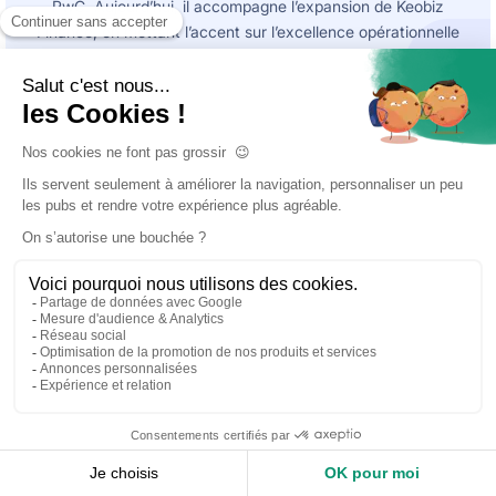
PwC. Aujourd’hui, il accompagne l’expansion de Keobiz
Finance, en mettant l’accent sur l’excellence opérationnelle
et la création de valeur durable.
←
→
Étape précédente
Étape suivante
Comment trouver une
Créer une entreprise du
assurance décennale quand
bâtiment en 2026: diplôme?
on se lance