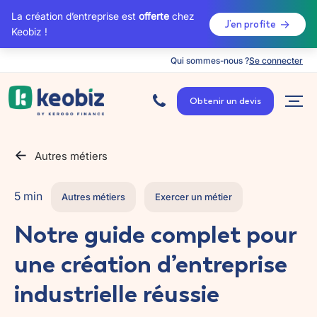
La création d’entreprise est
offerte
chez
J’en profite
Keobiz !
Qui sommes-nous ?
Se connecter
A
c
Obtenir un devis
c
u
e
i
l
Autres métiers
5 min
Autres métiers
Exercer un métier
Notre guide complet pour
une création d’entreprise
industrielle réussie