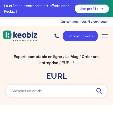
La création d’entreprise est
offerte
chez
J’en profite
Keobiz !
Qui sommes-nous ?
Se connecter
A
c
Obtenir un devis
c
u
e
i
l
Expert-comptable en ligne
Le Mag
Créer une
/
/
entreprise
/
EURL
/
EURL