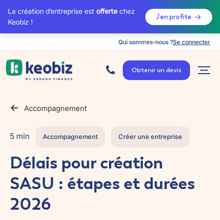
La création d’entreprise est
offerte
chez
J’en profite
Keobiz !
Qui sommes-nous ?
Se connecter
A
c
Obtenir un devis
c
u
e
i
l
Accompagnement
5 min
Accompagnement
Créer une entreprise
Délais pour création
SASU : étapes et durées
2026