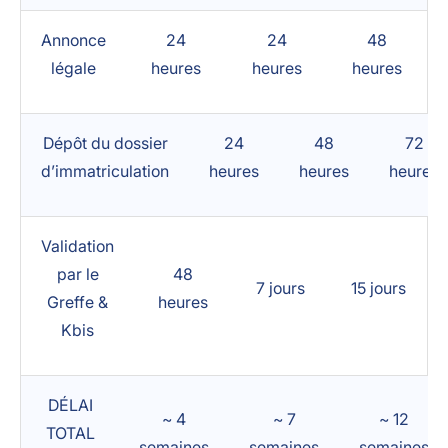
Annonce
24
24
48
légale
heures
heures
heures
Dépôt du dossier
24
48
72
d’immatriculation
heures
heures
heures
Validation
par le
48
7 jours
15 jours
Greffe &
heures
Kbis
DÉLAI
~ 4
~ 7
~ 12
TOTAL
semaines
semaines
semaines