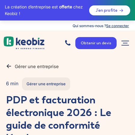
La création d’entreprise est
offerte
chez
J’en profite
Keobiz !
Qui sommes-nous ?
Se connecter
A
c
Obtenir un devis
c
u
e
i
l
Gérer une entreprise
6 min
Gérer une entreprise
PDP et facturation
électronique 2026 : Le
guide de conformité