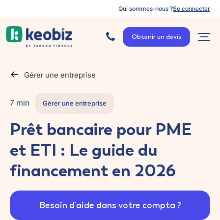
Qui sommes-nous ?
Se connecter
A
c
Obtenir un devis
c
u
e
i
l
Gérer une entreprise
7 min
Gérer une entreprise
Prêt bancaire pour PME
et ETI : Le guide du
financement en 2026
Besoin d'aide dans votre compta ?