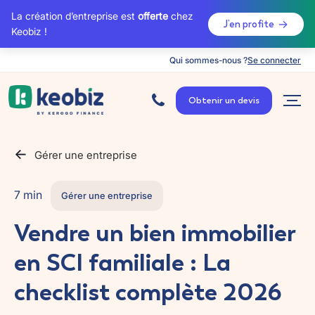
La création d’entreprise est
offerte
chez
J’en profite
Keobiz !
Qui sommes-nous ?
Se connecter
A
c
Obtenir un devis
c
u
e
i
l
Gérer une entreprise
7 min
Gérer une entreprise
Vendre un bien immobilier
en SCI familiale : La
checklist complète 2026