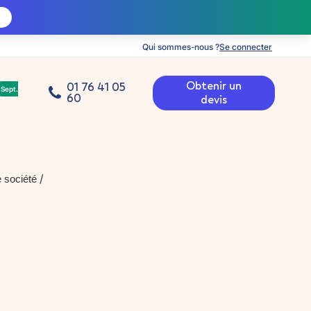
Qui sommes-nous ?
Se connecter
Obtenir un
01 76 41 05
Sept.
60
devis
/
e société