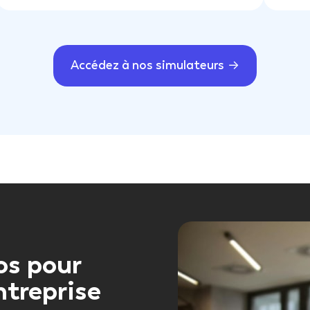
Accédez à nos simulateurs
os pour
ntreprise