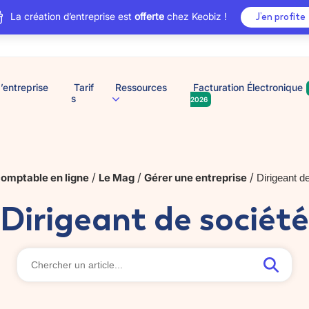
La création d’entreprise est
offerte
chez Keobiz !
J’en profite
’entreprise
Tarif
Ressources
Facturation Électronique
s
2026
/
/
/
omptable en ligne
Le Mag
Gérer une entreprise
Dirigeant d
Dirigeant de société