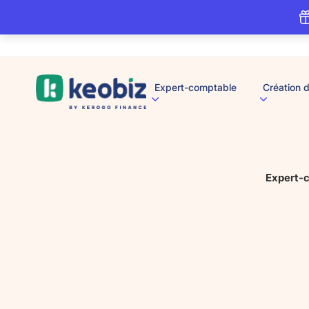
A
Expert-comptable
Création d
c
c
u
e
i
l
Expert-c