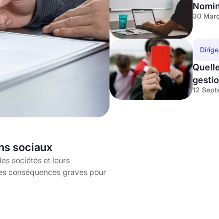
Nomin
30 Marc
Dirig
Quell
gesti
12 Sept
ens sociaux
les sociétés et leurs
 des conséquences graves pour