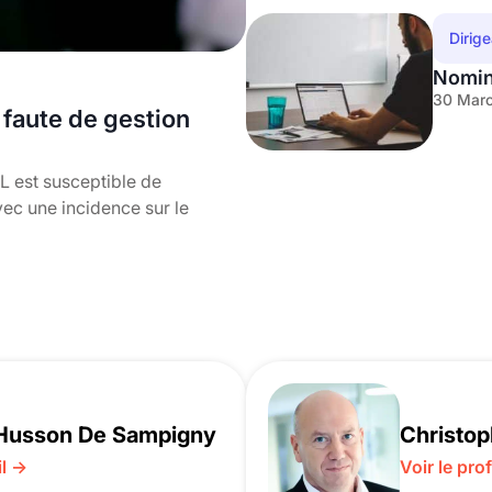
Dirig
Nomin
30 Marc
faute de gestion
L est susceptible de
vec une incidence sur le
Husson De Sampigny
Christop
il →
Voir le prof