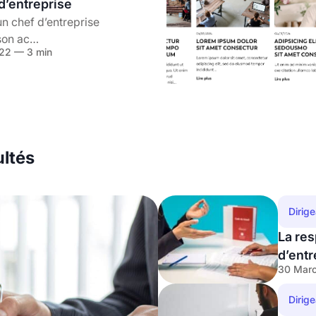
d’entreprise
n chef d’entreprise
on ac…
22 — 3 min
ultés
Dirig
La res
d’entr
30 Marc
Dirig