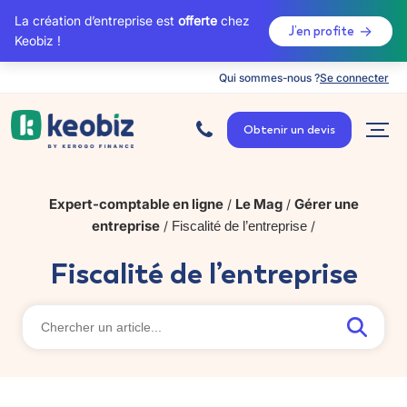
La création d’entreprise est
offerte
chez
J’en profite
Keobiz !
Qui sommes-nous ?
Se connecter
A
c
Obtenir un devis
c
u
e
i
l
Expert-comptable en ligne
Le Mag
Gérer une
/
/
entreprise
/
Fiscalité de l’entreprise
/
Fiscalité de l’entreprise