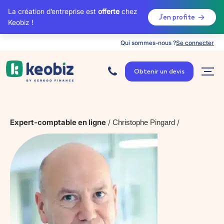
La création d’entreprise est
offerte
chez
J’en profite
Keobiz !
Qui sommes-nous ?
Se connecter
A
c
Obtenir un devis
c
u
e
i
l
Expert-comptable en ligne
/
Christophe Pingard
/