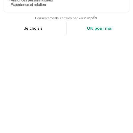
Nos services
Devis expert-comptable
Création d’entreprise
Juridique
Social
Comptabilité
Nos ressources
Le Mag
Nos Outils
Nos Guides et Modèles
FAQ